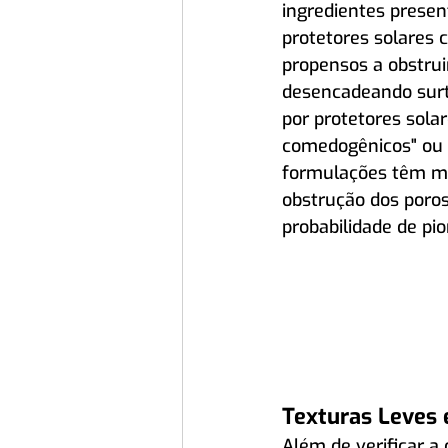
ingredientes presen
protetores solares 
propensos a obstrui
desencadeando surto
por protetores sola
comedogênicos" ou "
formulações têm me
obstrução dos poro
probabilidade de pio
Texturas Leves e
Além de verificar a