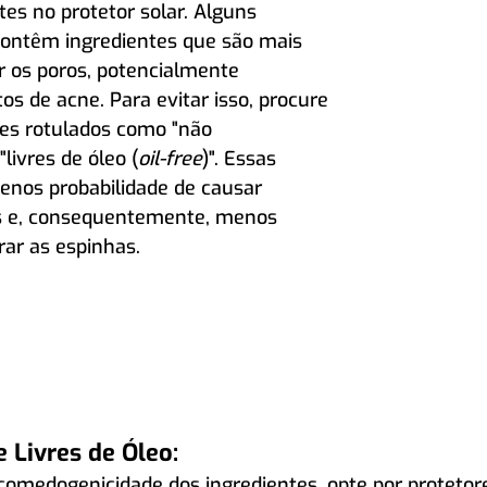
tes no protetor solar. Alguns 
contêm ingredientes que são mais 
r os poros, potencialmente 
s de acne. Para evitar isso, procure 
res rotulados como "não 
livres de óleo (
oil-free
)". Essas 
nos probabilidade de causar 
s e, consequentemente, menos 
rar as espinhas.
 Livres de Óleo:
 comedogenicidade dos ingredientes, opte por protetor