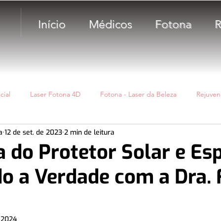
Início
Médicos
Fotona
R
cial
Laser Fotona 4D
Fotona - Laser da Beleza
Rejuven
a
12 de set. de 2023
2 min de leitura
imo Fotona - RenovaLase®
Fios de Sustentação
Cicatriz
 do Protetor Solar e Esp
o a Verdade com a Dra. 
sa
Bioestimuladores de colágeno
Toxina
 2024