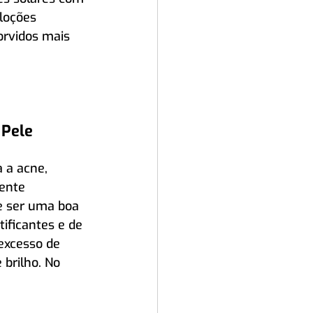
loções 
orvidos mais 
Pele 
 a acne, 
ente 
e ser uma boa 
ificantes e de 
excesso de 
 brilho. No 