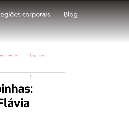
egiões corporais
Blog
escimento
Espinha
Protetor Solar
inhas:
Flávia