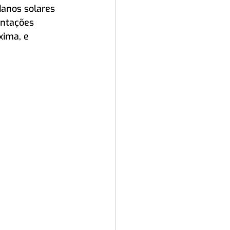
danos solares 
entações 
xima, e 