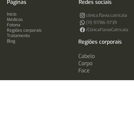
Páginas
Redes sociais
Início
clinica.flavia.catricala
Médicos
(11) 91786-9739
Fotona
/ClinicaFlaviaCatricala
Regiões corporais
Tratamento
Blog
Regiões corporais
Cabelo
Corpo
Face