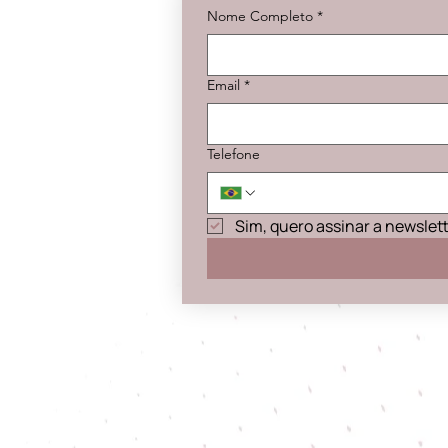
Nome Completo
*
Email
*
Telefone
Sim, quero assinar a newslet