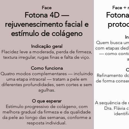
Face
Face + 
Fotona 4D —
Foton
rejuvenescimento facial e
proto
estímulo de colágeno
I
Quem busca um 
Indicação geral
com etapas dedi
Flacidez leve a moderada, perda de firmeza,
— como conto
textura irregular, rugas finas e falta de viço.
Como funciona
O
Quatro modos complementares — incluindo
Refinamento do 
uma etapa intraoral — tratam a pele em
de forma conse
diferentes profundidades, sem cortes e sem
agulhas.
O que esperar
A sequência de 
Estímulo progressivo de colágeno, com
Dra. Flávia
melhora gradual da firmeza e da qualidade
identif
da pele ao longo das semanas, conforme a
resposta individual.