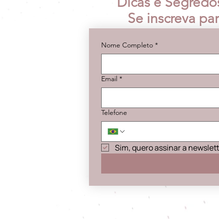
Dicas e Segredo
Se inscreva pa
Nome Completo
*
Email
*
Telefone
Sim, quero assinar a newslet