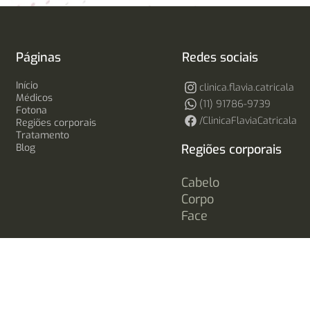
Páginas
Redes sociais
Início
clinica.flavia.catricala
Médicos
(11) 91786-9739
Fotona
/ClinicaFlaviaCatricala
Regiões corporais
Tratamento
Blog
Regiões corporais
Cabelo
Corpo
Face