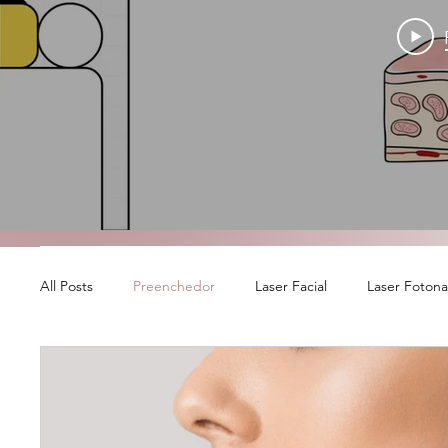
All Posts
Preenchedor
Laser Facial
Laser Foton
Banco de colágeno
Laser Íntimo Fotona - RenovaLa
Ácido Hialurônico
Outubro Rosa
Bioestimulado