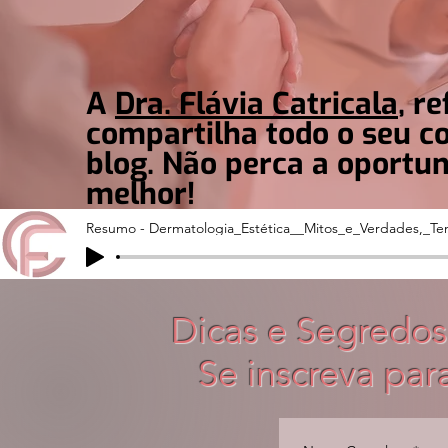
A
Dra. Flávia Catricala
, r
compartilha todo o seu 
blog. Não perca a oportu
melhor!
Resumo - Dermatologia_Estética__Mitos_e_Verdades,_Te
Dicas e Segredos
Se inscreva par