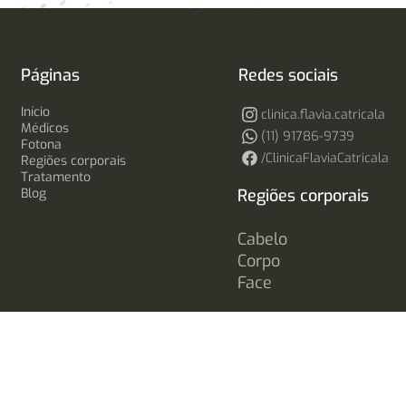
Páginas
Redes sociais
Início
clinica.flavia.catricala
Médicos
(11) 91786-9739
Fotona
/ClinicaFlaviaCatricala
Regiões corporais
Tratamento
Blog
Regiões corporais
Cabelo
Corpo
Face