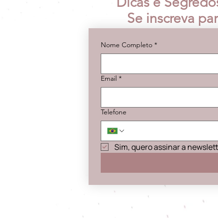
Dicas e Segredo
Se inscreva pa
Nome Completo
*
Email
*
Telefone
Sim, quero assinar a newslet