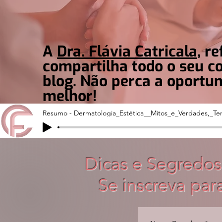
A
Dra. Flávia Catricala
, r
compartilha todo o seu 
blog. Não perca a oportu
melhor!
Resumo - Dermatologia_Estética__Mitos_e_Verdades,_Te
Dicas e Segredos
Se inscreva par