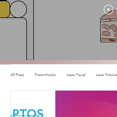
All Posts
Preenchedor
Laser Facial
Laser Foton
Banco de colágeno
Laser Íntimo Fotona - RenovaLa
Ácido Hialurônico
Outubro Rosa
Bioestimulado