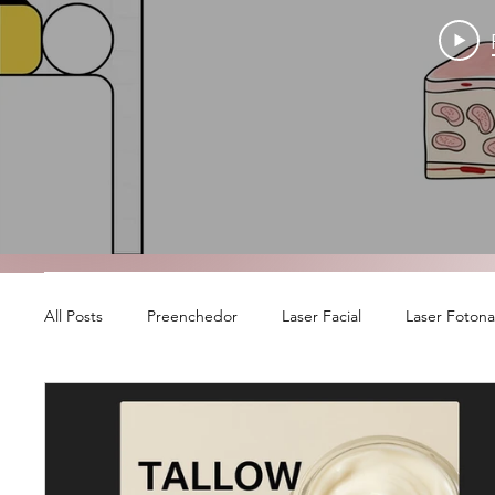
All Posts
Preenchedor
Laser Facial
Laser Foton
Banco de colágeno
Laser Íntimo Fotona - RenovaLa
Ácido Hialurônico
Outubro Rosa
Bioestimulado