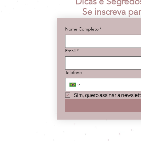
Dicas e Segredo
Se inscreva pa
Nome Completo
*
Email
*
Telefone
Sim, quero assinar a newslet