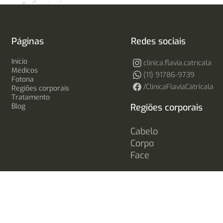
Páginas
Redes sociais
Início
clinica.flavia.catricala
Médicos
(11) 91786-9739
Fotona
/ClinicaFlaviaCatricala
Regiões corporais
Tratamento
Blog
Regiões corporais
Cabelo
Corpo
Face