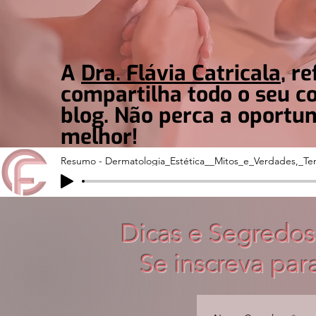
A
Dra. Flávia Catricala
, r
compartilha todo o seu 
blog. Não perca a oportu
melhor!
Resumo - Dermatologia_Estética__Mitos_e_Verdades,_Te
Dicas e Segredos
Se inscreva par