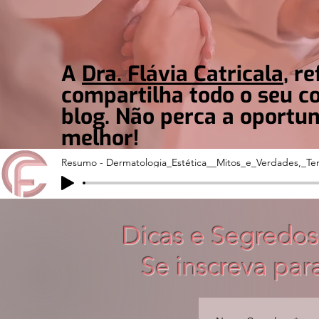
A
Dra. Flávia Catricala
, r
compartilha todo o seu 
blog. Não perca a oportu
melhor!
Resumo - Dermatologia_Estética__Mitos_e_Verdades,_Te
Dicas e Segredos
Se inscreva par