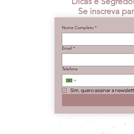
Dicas e Segredo
Se inscreva pa
Nome Completo
*
Email
*
Telefone
Sim, quero assinar a newslet