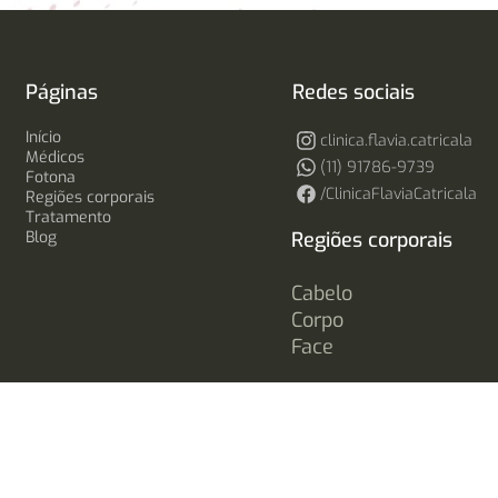
Páginas
Redes sociais
Início
clinica.flavia.catricala
Médicos
(11) 91786-9739
Fotona
/ClinicaFlaviaCatricala
Regiões corporais
Tratamento
Blog
Regiões corporais
Cabelo
Corpo
Face