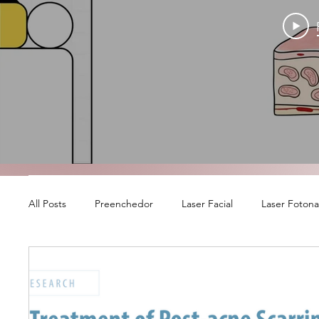
All Posts
Preenchedor
Laser Facial
Laser Foton
Banco de colágeno
Laser Íntimo Fotona - RenovaLa
Ácido Hialurônico
Outubro Rosa
Bioestimulado