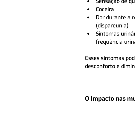
Sensação de q
Coceira
Dor durante a r
(dispareunia)
Sintomas uriná
frequência urin
Esses sintomas pod
desconforto e dimin
O Impacto nas m