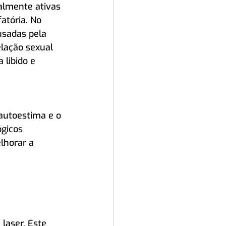
almente ativas 
atória. No 
usadas pela 
elação sexual 
 libido e 
autoestima e o 
gicos 
lhorar a 
laser. Este 