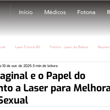
Início
Médicos
Fotona
R
cial
Laser Fotona 4D
Fotona - Laser da Beleza
Rejuven
a
10 de out. de 2025
3 min de leitura
imo Fotona - RenovaLase®
Fios de Sustentação
Cicatriz
aginal e o Papel do
to a Laser para Melhor
sa
Bioestimuladores de colágeno
Toxina
Sexual