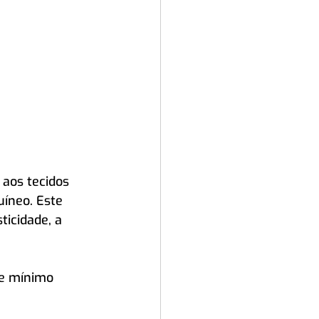
aos tecidos 
íneo. Este 
icidade, a 
e mínimo 