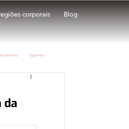
egiões corporais
Blog
escimento
Espinha
Protetor Solar
a da