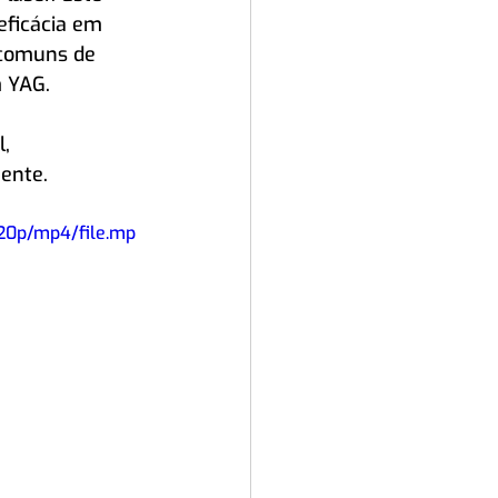
ficácia em 
 comuns de 
m YAG.
, 
ente.
20p/mp4/file.mp