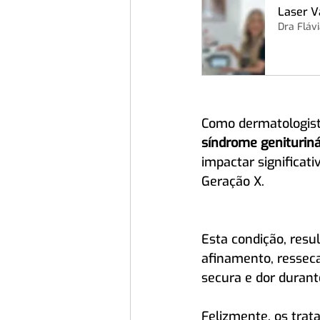
Laser V
Dra Flávi
Como dermatologist
síndrome geniturin
impactar significat
Geração X. 
Esta condição, resu
afinamento, ressec
secura e dor durante
Felizmente, os trat