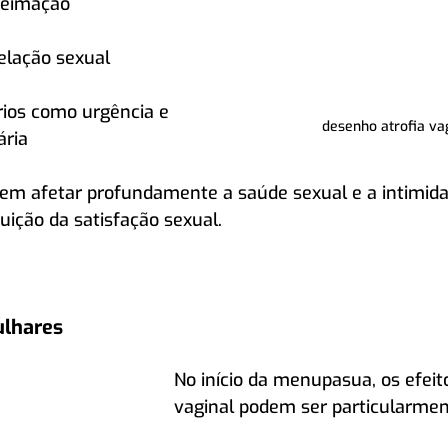
ueimação
elação sexual 
rios como urgência e 
desenho atrofia va
ária
em afetar profundamente a saúde sexual e a intimida
uição da satisfação sexual.
ulhares
No início da menupasua, os efeito
vaginal podem ser particularmen