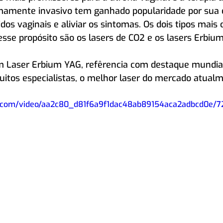
amente invasivo tem ganhado popularidade por sua e
dos vaginais e aliviar os sintomas. Os dois tipos mais
esse propósito são os lasers de CO2 e os lasers Erbiu
m Laser Erbium YAG, refêrencia com destaque mundial
itos especialistas, o melhor laser do mercado atualm
tic.com/video/aa2c80_d81f6a9f1dac48ab89154aca2adbcd0e/7