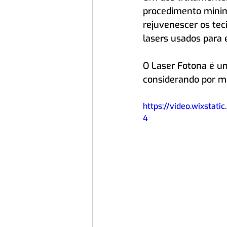
procedimento minim
rejuvenescer os teci
lasers usados para 
O Laser Fotona é u
considerando por mu
https://video.wixsta
4