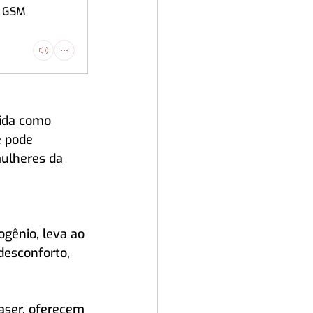
a GSM
ida como 
 pode 
mulheres da 
ogênio, leva ao 
esconforto, 
aser, oferecem 