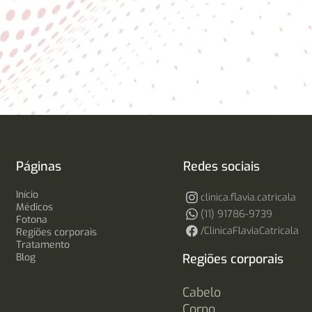
Páginas
Redes sociais
Início
clinica.flavia.catricala
Médicos
(11) 91786-9739
Fotona
/ClinicaFlaviaCatricala
Regiões corporais
Tratamento
Blog
Regiões corporais
Cabelo
Corpo